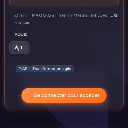
52 min
14/03/2026
Yannis Martin
68 vues
.../5
Français
PDUs:
1
PIAF
Transformation agile
Se connecter pour accéder