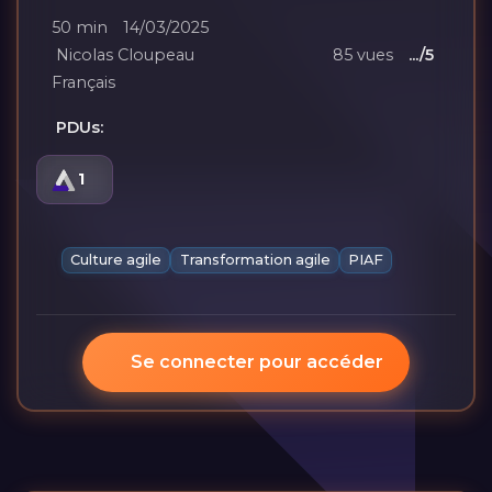
50 min
14/03/2025
Nicolas Cloupeau
85 vues
.../5
Français
PDUs:
1
Culture agile
Transformation agile
PIAF
Se connecter pour accéder