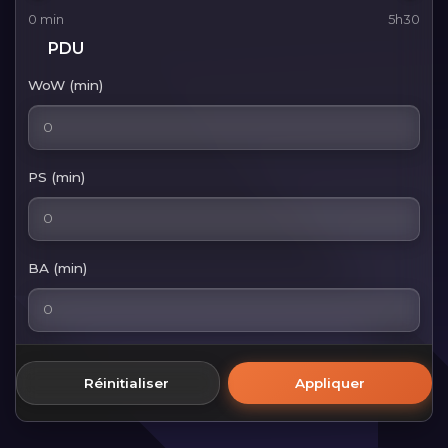
0 min
5h30
PDU
WoW (min)
PS (min)
BA (min)
Réinitialiser
Appliquer