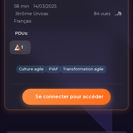
58 min
14/03/2025
Jérôme Urvoas
84 vues
.../5
Français
PDUs:
1
Culture agile
PIAF
Transformation agile
Se connecter pour accéder