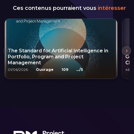
Ces contenus pourraient vous
intéresser
The Standard for Artificial Intelligence in
Portfolio, Program and Project
Gou
Management
CI
01/06/2026
Ouvrage
109
.../5
46 m