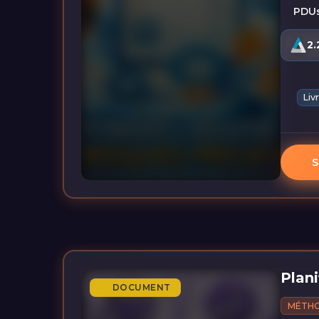
PDUs
2.
Liv
S
Plani
DOCUMENT
MÉTH