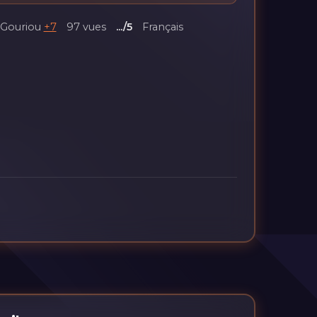
 Gouriou
+7
97 vues
.../5
Français