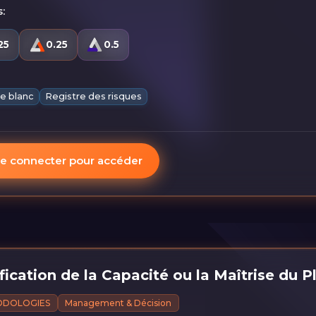
:
25
0.25
0.5
re blanc
Registre des risques
e connecter pour accéder
fication de la Capacité ou la Maîtrise du 
ODOLOGIES
Management & Décision