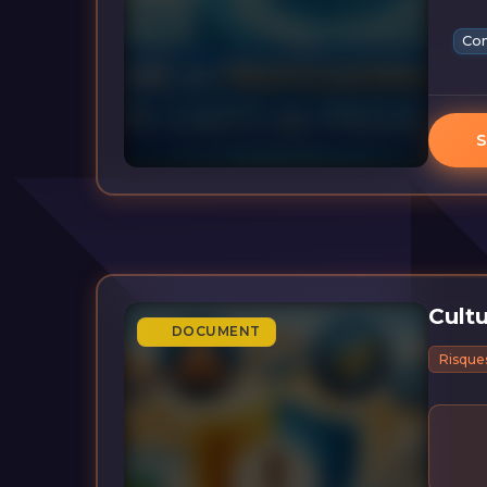
Co
S
Cultu
DOCUMENT
Risques