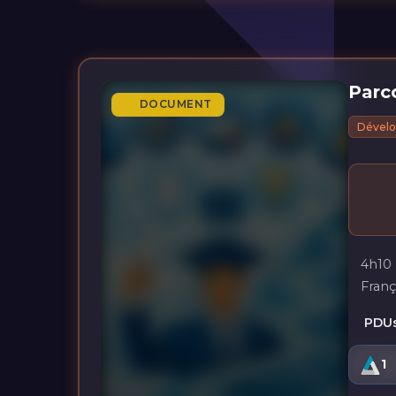
Parco
DOCUMENT
Dévelo
4h10
Franç
PDUs
1