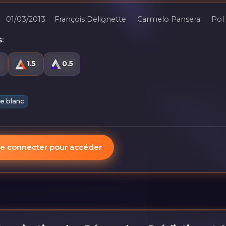
01/03/2013
François Delignette
Carmelo Pansera
Pol
:
5
1.5
0.5
re blanc
e connecter pour accéder