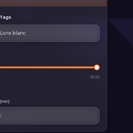
Tags
Livre blanc
5h30
(min)