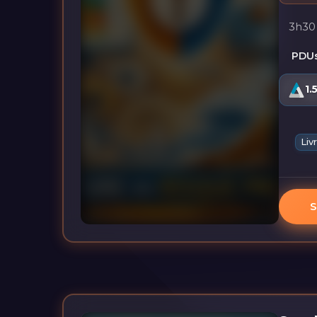
3h30
PDUs
1.
Liv
S