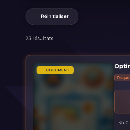
Réinitialiser
23 résultats
Optim
DOCUMENT
Risques
3h10