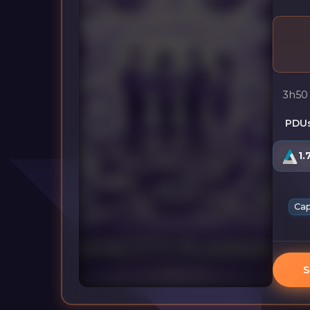
3h50
PDUs
1.
Cap
S