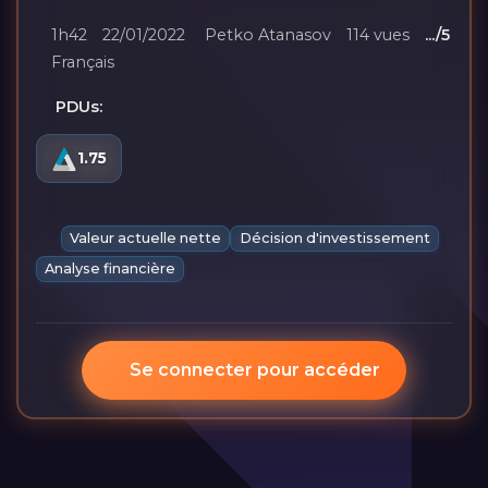
1h42
22/01/2022
Petko Atanasov
114 vues
.../5
Français
PDUs:
1.75
Valeur actuelle nette
Décision d'investissement
Analyse financière
Se connecter pour accéder