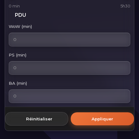
0 min
5h30
PDU
WoW (min)
PS (min)
BA (min)
Réinitialiser
Appliquer