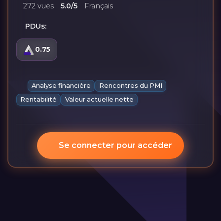
272 vues
5.0/5
Français
PDUs:
0.75
Analyse financière
Rencontres du PMI
Rentabilité
Valeur actuelle nette
Se connecter pour accéder