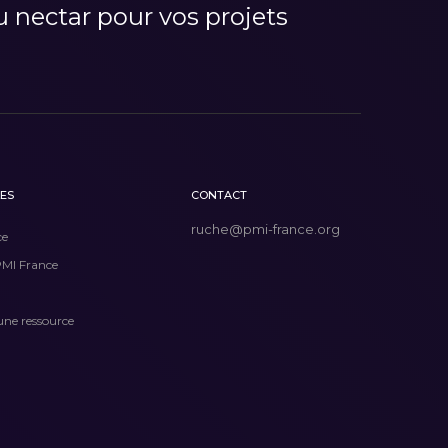
 nectar pour vos projets
LES
CONTACT
ruche@pmi-france.org
ce
PMI France
une ressource