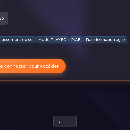
:
75
assement de soi
Mode PLAYED
PIAF
Transformation agile
e connecter pour accéder
‹
›