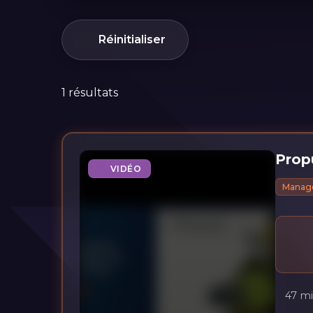
Réinitialiser
1 résultats
Propu
VIDÉO
Manage
47 m