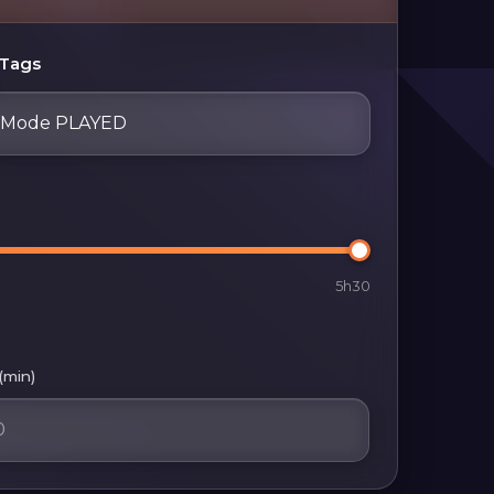
Tags
Mode PLAYED
5h30
(min)