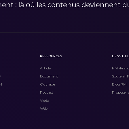
t : là où les contenus deviennent du
RESSOURCES
LIENS UTI
Article
PMI-Fran
S
Document
Soutenir 
N
Ouvrage
Blog PMI
Podcast
Proposer 
Vidéo
Web