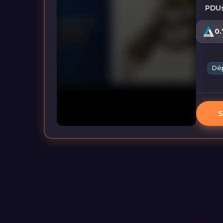
PDUs
0.
Dép
S