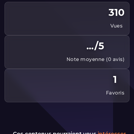
310
vues
.../5
note moyenne (0 avis)
1
favoris
Ces contenus pourraient vous
intéresser