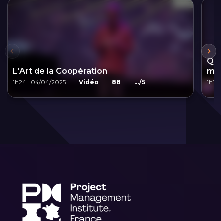
Qua
L'Art de la Coopération
man
1h24
04/04/2025
Vidéo
88
.../5
1h11